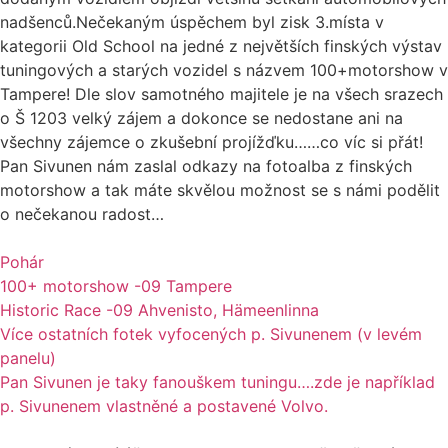
nadšenců.Nečekaným úspěchem byl zisk 3.místa v
kategorii Old School na jedné z největších finských výstav
tuningových a starých vozidel s názvem 100+motorshow v
Tampere! Dle slov samotného majitele je na všech srazech
o Š 1203 velký zájem a dokonce se nedostane ani na
všechny zájemce o zkušební projížďku……co víc si přát!
Pan Sivunen nám zaslal odkazy na fotoalba z finských
motorshow a tak máte skvělou možnost se s námi podělit
o nečekanou radost…
Pohár
100+ motorshow -09 Tampere
Historic Race -09 Ahvenisto, Hämeenlinna
Více ostatních fotek vyfocených p. Sivunenem (v levém
panelu)
Pan Sivunen je taky fanouškem tuningu….zde je například
p. Sivunenem vlastněné a postavené Volvo.