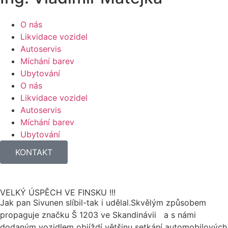
O nás
Likvidace vozidel
Autoservis
Míchání barev
Ubytování
O nás
Likvidace vozidel
Autoservis
Míchání barev
Ubytování
KONTAKT
VELKÝ ÚSPĚCH VE FINSKU !!!
Jak pan Sivunen slíbil-tak i udělal.Skvělým způsobem
propaguje značku Š 1203 ve Skandinávii a s námi
dodaným vozidlem objíždí většinu setkání automobilových